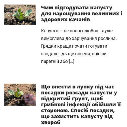
Чим підгодувати капусту
для нарощування великиих і
здорових качанів
Капуста – це вологолюбна і дуже
вимоглива до харчування рослина.
Грядки краще почати готувати
заздалегідь ще восени, внісши
перегній або […]
Що внести в лунку під час
посадки розсади капусти у
відкритий ґрунт, щоб
грибкові інфекції обійшли її
стороною. Спосіб посадки,
що захистить капусту від
хвороб