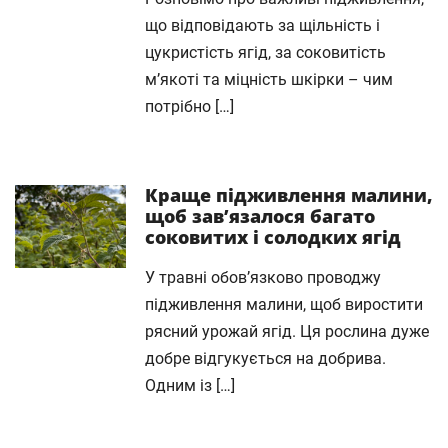
що відповідають за щільність і
цукристість ягід, за соковитість
м’якоті та міцність шкірки – чим
потрібно […]
Краще підживлення малини,
щоб зав’язалося багато
соковитих і солодких ягід
У травні обов’язково проводжу
підживлення малини, щоб виростити
рясний урожай ягід. Ця рослина дуже
добре відгукується на добрива.
Одним із […]