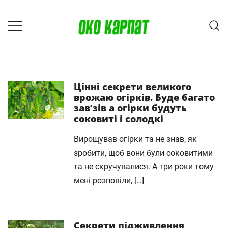
Перейти
до
вмісту
Око Карпат
Цінні секрети великого
врожаю огірків. Буде багато
зав’зів а огірки будуть
соковиті і солодкі
Вирощував огірки та не знав, як
зробити, щоб вони були соковитими
та не скручувалися. А три роки тому
мені розповіли, […]
Секрети підживлення