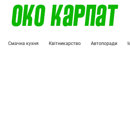
Око Карпат
Смачна кухня
Квітникарство
Автопоради
І