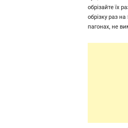
обрізайте їх р
обрізку раз на
пагонах, не ви