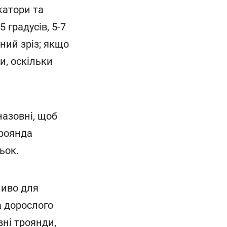
катори та
 градусів, 5-7
ний зріз; якщо
и, оскільки
азовні, щоб
троянда
ьок.
ливо для
а дорослого
ні троянди,