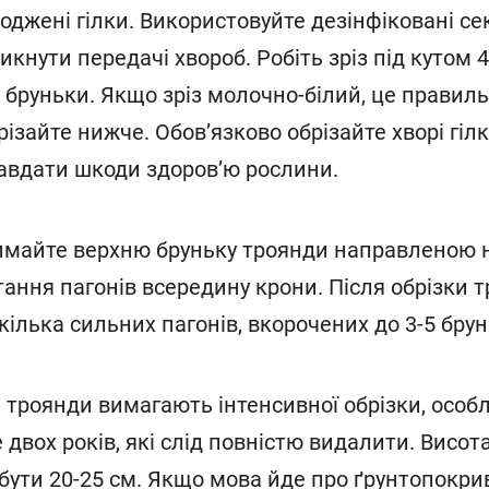
оджені гілки. Використовуйте дезінфіковані се
икнути передачі хвороб. Робіть зріз під кутом 45
бруньки. Якщо зріз молочно-білий, це правиль
зрізайте нижче. Обов’язково обрізайте хворі гілк
авдати шкоди здоров’ю рослини.
римайте верхню бруньку троянди направленою н
ання пагонів всередину крони. Після обрізки 
ілька сильних пагонів, вкорочених до 3-5 брун
і троянди вимагають інтенсивної обрізки, особ
 двох років, які слід повністю видалити. Висот
бути 20-25 см. Якщо мова йде про ґрунтопокрив