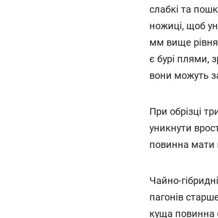
слабкі та пошк
ножиці, щоб ун
мм вище рівня 
є бурі плями, 
вони можуть з
При обрізці т
уникнути врост
повинна мати к
Чайно-гібридн
пагонів старше
куща повинна 