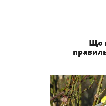
Що 
правиль