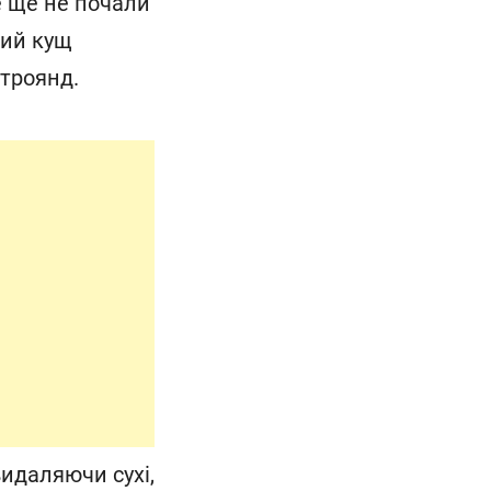
е ще не почали
тий кущ
 троянд.
видаляючи сухі,