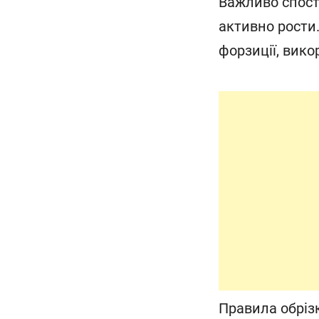
Важливо спост
активно рости
форзиції, вико
Правила обрізк