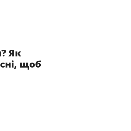
? Як
сні, щоб