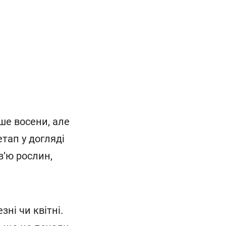
ше восени, але
тап у догляді
в’ю рослин,
ні чи квітні.