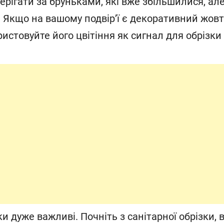
ерігати за бруньками, які вже збільшилися, ал
. Якщо на вашому подвір’ї є декоративний жов
ристовуйте його цвітіння як сигнал для обрізки
и дуже важливі. Почніть з санітарної обрізки, 