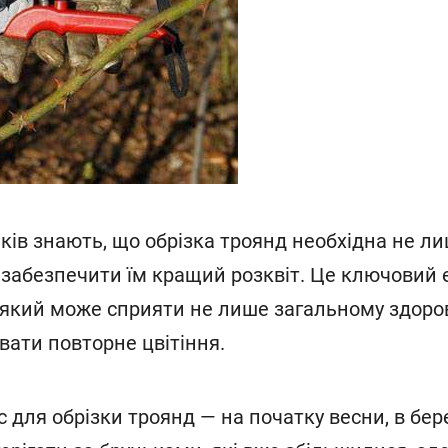
ків знають, що обрізка троянд необхідна не ли
 забезпечити їм кращий розквіт. Це ключовий е
 який може сприяти не лише загальному здоро
вати повторне цвітіння.
для обрізки троянд — на початку весни, в берез