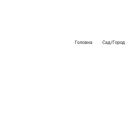
Перейти
до
вмісту
Головна
Сад/Город